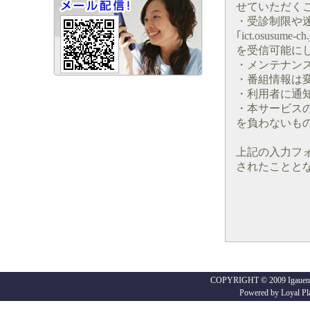
せていただく
・受診制限や
｢ict.osusume-ch.
を受信可能に
・メンテナン
・番組情報は
・利用者に通
・本サービス
を負わないも
上記の入力フ
されたことと
COPYRIGHT © 2009 Igaueno
Powered by
Loyal Pl