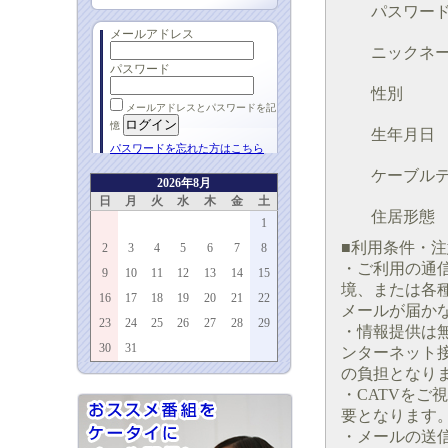
パスワー
メールアドレス
ニックネ
パスワード
性別
メールアドレスとパスワードを記
憶
生年月日
パスワードを忘れた方はこちら
ケーブル
2026年8月
日
月
火
水
木
金
土
住居形態
1
■利用条件・
2
3
4
5
6
7
8
・ご利用の通
9
10
11
12
13
14
15
境、または各
16
17
18
19
20
21
22
メールが届か
23
24
25
26
27
28
29
・情報提供は
30
31
ンターネット
の負担となり
・CATVを
要となります
・メールの送