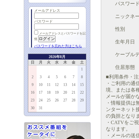
パスワー
メールアドレス
ニックネ
パスワード
性別
メールアドレスとパスワードを記
憶
生年月日
パスワードを忘れた方はこちら
ケーブル
2026年8月
日
月
火
水
木
金
土
住居形態
1
■利用条件・
2
3
4
5
6
7
8
・ご利用の通
9
10
11
12
13
14
15
境、または各
16
17
18
19
20
21
22
メールが届か
23
24
25
26
27
28
29
・情報提供は
30
31
ンターネット
の負担となり
・CATVを
なります。
・メールの送