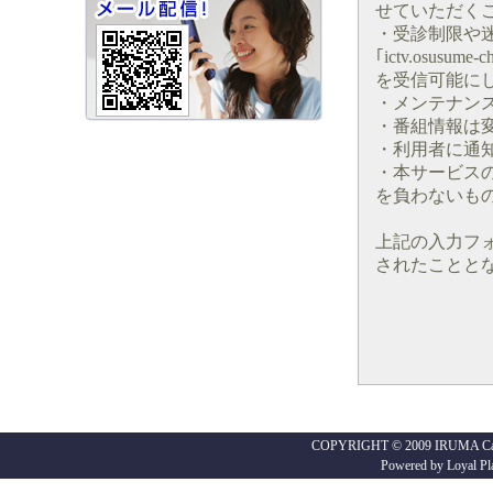
せていただく
・受診制限や
｢ictv.osusume-ch
を受信可能に
・メンテナン
・番組情報は
・利用者に通
・本サービス
を負わないも
上記の入力フ
されたことと
COPYRIGHT © 2009 IRUMA Cabl
Powered by
Loyal Pl